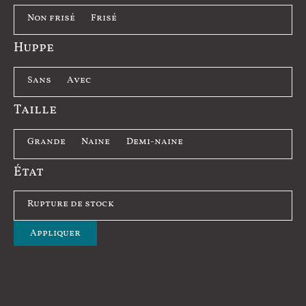
P
Non frisé
Frisé
l
Huppe
u
m
H
Sans
Avec
a
u
Taille
g
p
e
p
T
Grande
Naine
Demi-naine
e
a
État
i
l
É
Rupture de stock
l
t
Appliquer
e
a
t