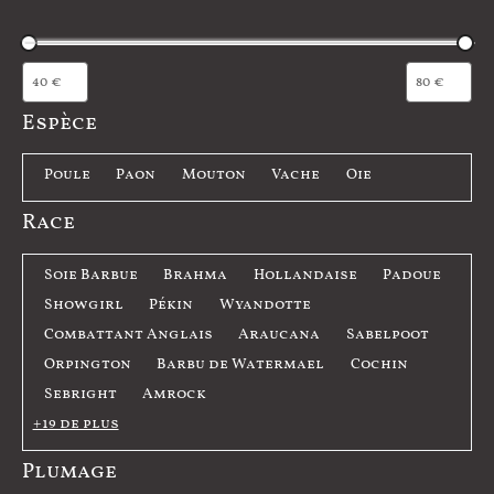
Espèce
E
Poule
Paon
Mouton
Vache
Oie
s
Race
p
è
R
Soie Barbue
Brahma
Hollandaise
Padoue
c
a
Showgirl
Pékin
Wyandotte
e
c
Combattant Anglais
Araucana
Sabelpoot
e
Orpington
Barbu de Watermael
Cochin
Sebright
Amrock
+19 de plus
Plumage