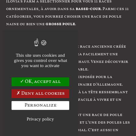
Ilovia’s farm à sélectionner pour vous 11 races
ornementales, à avoir dans sa
basse-cour
. Parmi ces 11
catégories, vous pourrez choisir une race de poule
naine ou bien une
grosse poule
.
Version naine
– Le combattant Anglais est une race ancienne créée
en 1850. Cet oiseau agile atteindra facilement une
This site uses cookies and
gives you control over what
hauteur de vol de plus de 5 m de haut. Venez découvrir
you want to activate
cette poule attachante et agréable.
– La Faverolle naine : Elle a été exposée pour la
OK, accept all
première fois en 1929, et est originaire d’Allemagne.
Découvrez cette poule atypique à la tête ressemblant
Deny all cookies
à un hibou et avec un caractère facile à vivre et un
Personalize
plumage attrayant.
–
Poule hollandaise huppée
: C’est une race de poule
Privacy policy
vieille datant de plus de 500 ans et l’une des poules les
plus prisées sur le marché mondial. C’est aussi un