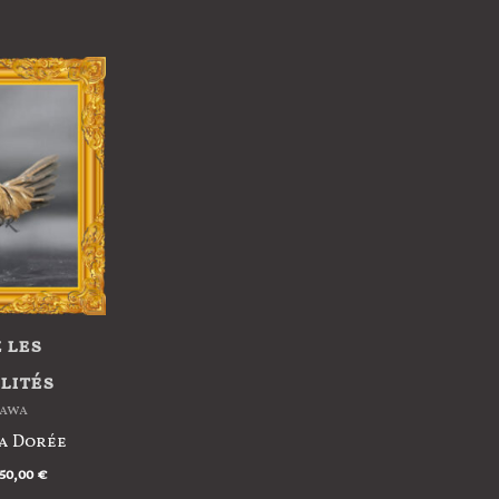
 les
lités
tawa
a Dorée
50,00
€