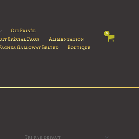
Oie Frisée
uit Spécial Paon
Alimentation
Vaches Galloway Belted
Boutique