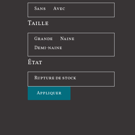
m
H
Sans
Avec
a
u
Taille
g
p
e
p
T
Grande
Naine
e
a
Demi-naine
i
État
l
l
É
Rupture de stock
e
t
Appliquer
a
t