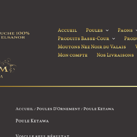
Accueil
Poules
Paons
Produits Basse-Cour
Prod
Moutons Nez Noir du Valais
Mon compte
Nos Livraisons
Accueil
/
Poules D'Ornement
/ Poule Ketawa
Poule Ketawa
Voici le seul résultat