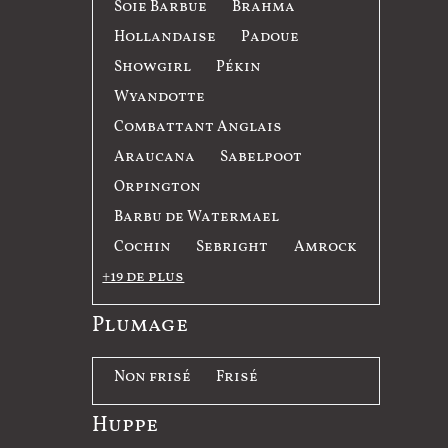
R
Soie Barbue
Brahma
e
a
Hollandaise
Padoue
c
Showgirl
Pékin
e
Wyandotte
Combattant Anglais
Araucana
Sabelpoot
Orpington
Barbu de Watermael
Cochin
Sebright
Amrock
+19 de plus
Plumage
P
Non frisé
Frisé
l
Huppe
u