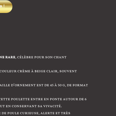
Ce
r !
produit
a
plusieurs
variations.
Les
options
peuvent
ne rare
, célèbre pour son chant
être
choisies
 couleur crème à beige clair, souvent
sur
la
aille d’ornement est de 45 à 50 g, de format
page
du
e cette poulette entre en ponte autour de 6
produit
ut en conservant sa vivacité.
 de poule curieuse, alerte et très