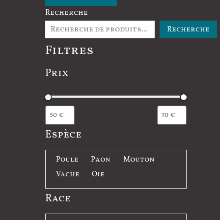
Recherche
Recherche
Filtres
Prix
Espèce
E
Poule
Paon
Mouton
s
Vache
Oie
p
Race
è
c