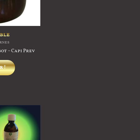
ble
ernes
bot – Capi Prev
r !