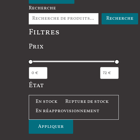
Recherche
Recherche
Filtres
Prix
État
É
En stock
Rupture de stock
t
En réapprovisionnement
a
Appliquer
t