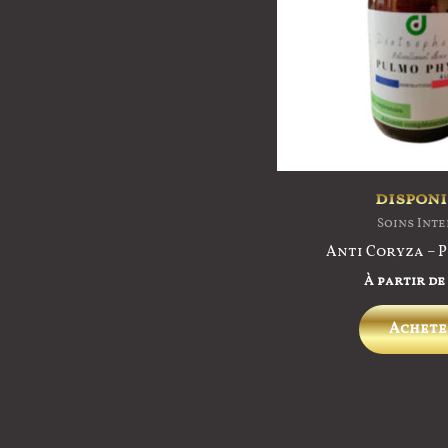
disponi
Soins Int
Anti Coryza – 
À partir de
Achete