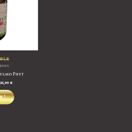
ble
ernes
Pulmo Phyt
25,99
€
Ce
r !
produit
a
plusieurs
variations.
Les