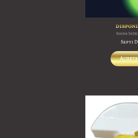
disponi
Soins Int
Septi D
Achete