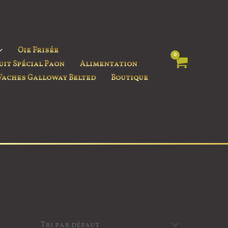
Oie Frisée
uit Spécial Paon
Alimentation
Vaches Galloway Belted
Boutique