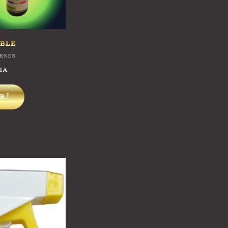
ble
ernes
ia
r !