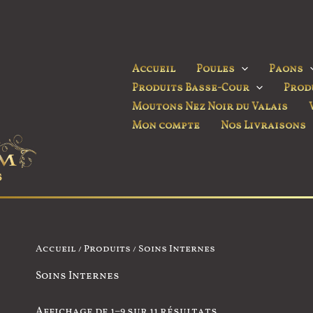
Accueil
Poules
Paons
Produits Basse-Cour
Prod
Moutons Nez Noir du Valais
Mon compte
Nos Livraisons
Accueil
/
Produits
/ Soins Internes
Soins Internes
Affichage de 1–9 sur 11 résultats