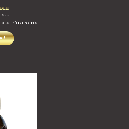
page
ble
du
ernes
produit
ule – Coxi Activ
r !