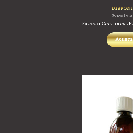
disponi
Soins Int
Produit Coccidiose Po
Achete