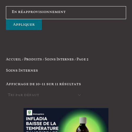
É
En réapprovisionnement
t
Appliquer
a
t
Accueil
/
Produits
/
Soins Internes
/ Page 2
Soins Internes
Affichage de 10–11 sur 11 résultats