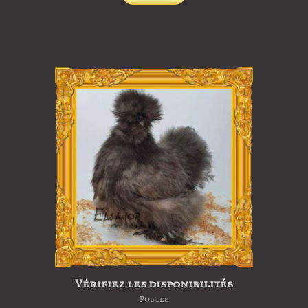
produit
a
plusieurs
variations.
Les
options
peuvent
être
choisies
sur
la
page
du
produit
Vérifiez les disponibilités
Poules