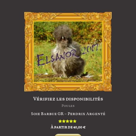
variations.
Les
options
peuvent
être
choisies
sur
la
page
du
produit
Vérifiez les disponibilités
Poules
Soie Barbue GR – Perdrix Argenté
À partir de
Note
40,00
€
5.00
sur 5
Ce