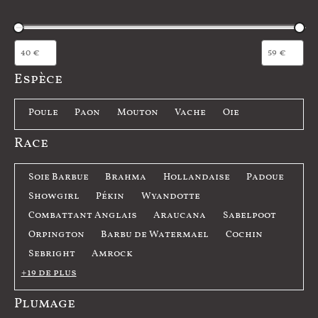
Espèce
E
Poule
Paon
Mouton
Vache
Oie
s
Race
p
è
R
Soie Barbue
Brahma
Hollandaise
Padoue
c
a
Showgirl
Pékin
Wyandotte
e
c
Combattant Anglais
Araucana
Sabelpoot
e
Orpington
Barbu de Watermael
Cochin
Sebright
Amrock
+19 de plus
Plumage