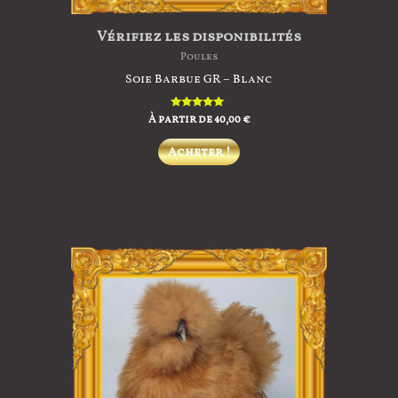
Vérifiez les disponibilités
Poules
Soie Barbue GR – Blanc
À partir de
Note
40,00
€
5.00
sur 5
Ce
Acheter !
produit
a
plusieurs
variations.
Les
options
peuvent
être
choisies
sur
la