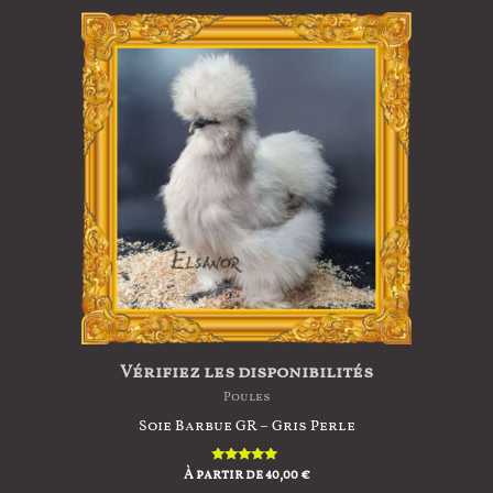
Vérifiez les disponibilités
Poules
Soie Barbue GR – Gris Perle
À partir de
Note
40,00
€
5.00