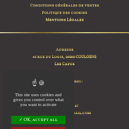
être
Conditions générales de ventes
choisies
Politique des cookies
sur
Mentions Légales
la
page
du
produit
Adresse
45 rue du Logis,
16560 COULGENS
Les Capus
Horaire
Lundi au Samedi :
sur RDV
This site uses cookies and
Contact
gives you control over what
you want to activate
+ 33 7 76 92 35 47
ilovias.farm@gmail.com
OK, accept all