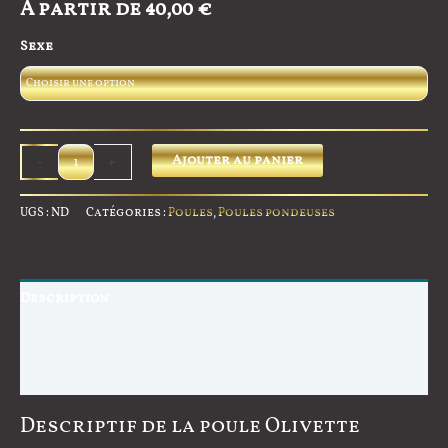
À partir de
40,00
€
sur 5
basé sur
notations
client
Sexe
quantité
Ajouter au panier
-
+
de
Poule
UGS :
ND
Catégories :
Poules
,
Poules pondeuses
Olivette
Bleu
-
Description
GR
Informations complémentaires
Avis (3)
Descriptif de la poule Olivette