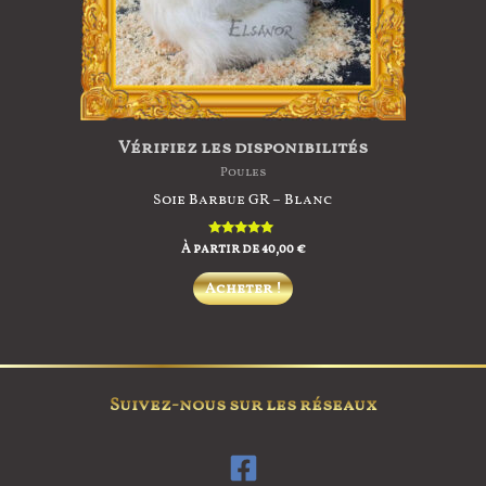
la
page
du
produit
Vérifiez les disponibilités
Poules
Soie Barbue GR – Blanc
À partir de
Note
40,00
€
5.00
sur 5
Ce
Acheter !
produit
a
plusieurs
variations.
Suivez-nous sur les réseaux
Les
options
peuvent