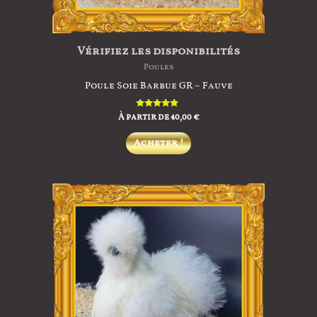
Vérifiez les disponibilités
Poules
Poule Soie Barbue GR – Fauve
À partir de
Note
40,00
€
5.00
sur 5
Ce
Acheter !
produit
a
plusieurs
variations.
Les
options
peuvent
être
choisies
sur