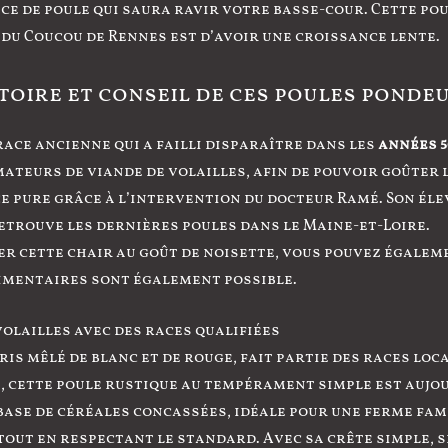
ce de poule qui saura ravir votre basse-cour. Cette po
é du Coucou de Rennes est d’avoir une croissance lente.
toire et conseil de ces poules ponde
race ancienne qui a failli disparaître dans les
années 5
teurs de viande de volailles, afin de pouvoir goûter la 
 pure grâce à l’intervention du docteur Ramé. Son éle
retrouve les dernières poules dans le Maine-et-Loire.
ter cette chair au goût de noisette, vous pouvez égale
imentaires sont également possible.
volailles avec des races qualifiées
ris mêlé de blanc et de rouge, fait partie des races lo
s, cette poule rustique au tempérament simple est auj
ase de céréales concassées, idéale pour une ferme fami
out en respectant le standard. Avec sa crête simple, s