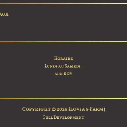
options
peuvent
aux
être
choisies
sur
la
page
du
Horaire
produit
Lundi au Samedi :
sur RDV
Copyright © 2026 Ilovia's Farm
|
Full Development