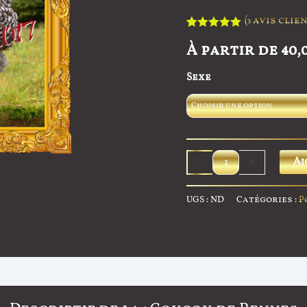
(
avis clien
3
Noté
3
5.00
À partir de
40,
sur 5
basé sur
notations
Sexe
client
quantité
Aj
-
+
de
Coucou
UGS :
ND
Catégories :
P
de
Rennes
GR
Avis (3)