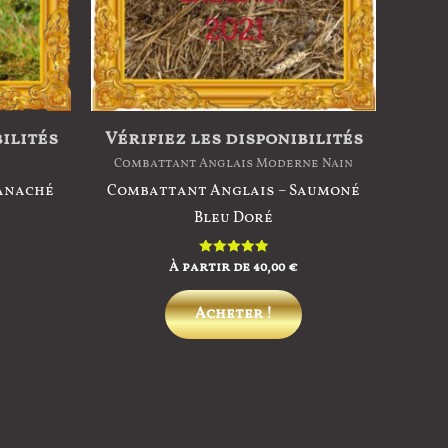
bilités
Vérifiez les disponibilités
Combattant Anglais Moderne Nain
Panaché
Combattant Anglais – Saumoné
Bleu Doré
À partir de
40,00
€
Note
5.00
sur 5
Ce
Ce
Acheter !
produit
produit
a
a
plusieurs
plusieurs
variations.
variations.
Les
Les