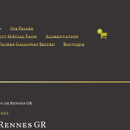
Oie Frisée
uit Spécial Paon
Alimentation
Vaches Galloway Belted
Boutique
u de Rennes GR
uses
 Rennes GR