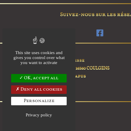
options
peuvent
Suivez-nous sur les rése
être
choisies
sur
la
page
This site uses cookies and
du
gives you control over what
Adresse
you want to activate
produit
45 rue du Logis,
16560 COULGENS
Les Capus
OK, accept all
Deny all cookies
Personalize
Privacy policy