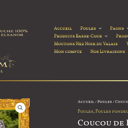
Accueil
Poules
Paons
Produits Basse-Cour
Prod
Moutons Nez Noir du Valais
Mon compte
Nos Livraisons
Accueil
/
Poules
/ Couco
Poules
,
Poules ponde
Coucou de