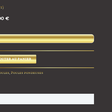
t)
00
€
outer au panier
oules
,
Poules pondeuses