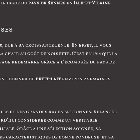
ule issue du
pays de Rennes
en
Ille-et-Vilaine
uses
0
, due à sa croissance lente. En effet, il vous
chair au goût de noisette. C’est en 1914 que la
vage redémarre grâce à l’écomusée du pays de
ment donner du
petit-lait
environ 2 semaines
cales et des grandes races bretonnes. Relancée
ourd’hui considérée comme un véritable
liale. Grâce à une sélection soignée, sa
es caractéristiques de bonne pondeuse, et sa