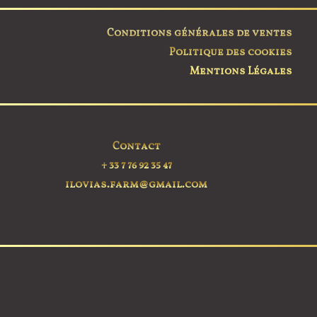
options
options
peuvent
peuvent
Conditions générales de ventes
être
être
Politique des cookies
choisies
choisies
Mentions Légales
sur
sur
la
la
page
page
du
du
Contact
produit
produit
+ 33 7 76 92 35 47
ilovias.farm@gmail.com