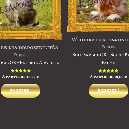
Vérifiez les disponi
ez les disponibilités
Poules
Soie Barbue GR – Blanc 
Poules
rbue GR – Perdrix Argenté
Fauve
À partir de
40,00
€
À partir de
40,00
€
Note
Note
5.00
5.00
sur 5
sur 5
Ce
Acheter !
Acheter !
produit
a
plusieurs
variations.
Les