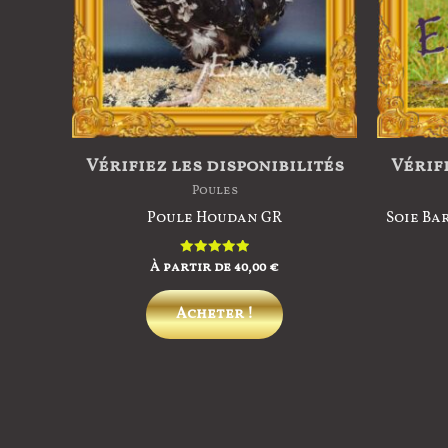
Vérifiez les disponibilités
Vérifi
Poules
Poule Houdan GR
Soie Ba
À partir de
40,00
€
Note
5.00
sur 5
Ce
Acheter !
produit
a
plusieurs
variations.
Les