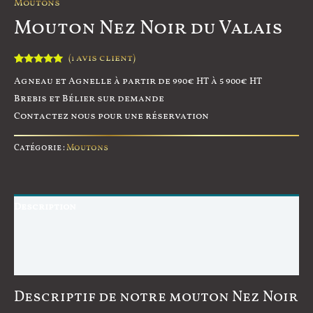
Moutons
Mouton Nez Noir du Valais
(
avis client)
1
Noté
1
5.00
Agneau et Agnelle à partir de 990€ HT à 5 900€ HT
sur 5
basé sur
Brebis et Bélier sur demande
notation
client
Contactez nous pour une réservation
Catégorie :
Moutons
Description
Informations complémentaires
Avis (1)
Descriptif de notre mouton Nez Noir