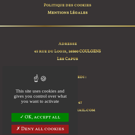
Politique des cookies
Mentions Légales
Adresse
45 rue du Logis,
16560 COULGENS
Les Capus
Horaire
Lundi au Samedi :
sur RDV
This site uses cookies and
Contact
gives you control over what
you want to activate
+ 33 7 76 92 35 47
ilovias.farm@gmail.com
OK, accept all
Deny all cookies