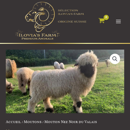
Aller
Cookies management panel
au
contenu
Accueil
/
Moutons
/ Mouton Nez Noir du Valais