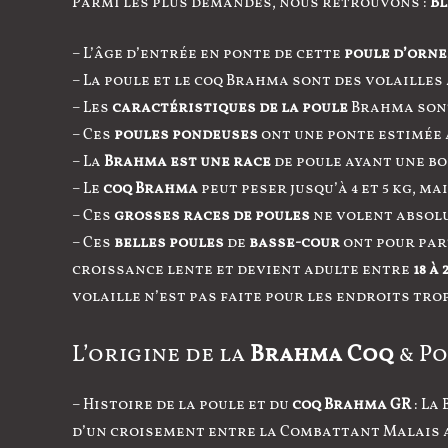
Parmi les plus demandés, nous retrouvons :
Bl
– L’âge d’entrée en ponte de cette
poule d’orn
– La poule et le coq Brahma sont des volailles
– Les
caractéristiques de la poule
Brahma sont
– Ces
poules pondeuses
ont une ponte estimée a
– La
Brahma est une race
de poule ayant une bo
– Le
coq Brahma
peut peser jusqu’à 4 et 5 kg, ma
– Ces
grosses races de poules
ne volent absolu
– Ces
belles poules
de
basse-cour
ont pour part
croissance lente et devient adulte entre
18 à 
volaille n’est pas faite pour les endroits tro
L’origine de la
Brahma Coq
& Po
– Histoire de la poule et du
coq Brahma GR
: La
d’un croisement entre la Combattant Malais a