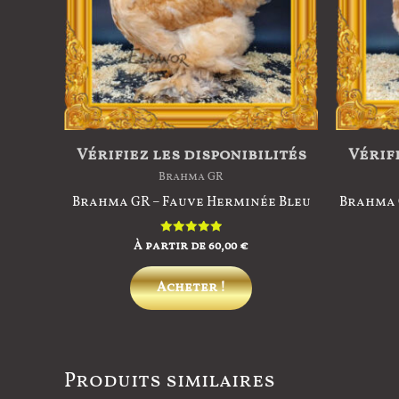
Vérifiez les disponibilités
Vérifi
Brahma GR
Brahma GR – Fauve Herminée Bleu
Brahma 
À partir de
60,00
€
Note
5.00
sur 5
Ce
Acheter !
produit
a
plusieurs
variations.
Produits similaires
Les