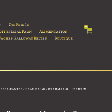
Oie Frisée
uit Spécial Paon
Alimentation
Vaches Galloway Belted
Boutique
ses Géantes
/
Brahma GR
/ Brahma GR – Perdrix