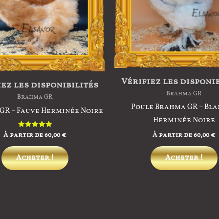
Vérifiez les disponi
ez les disponibilités
Brahma GR
Brahma GR
Poule Brahma GR – Bl
GR – Fauve Herminée Noire
Herminée Noire
À partir de
60,00
€
À partir de
60,00
€
Note
5.00
sur 5
Ce
Acheter !
Acheter !
produit
a
plusieurs
variations.
Les