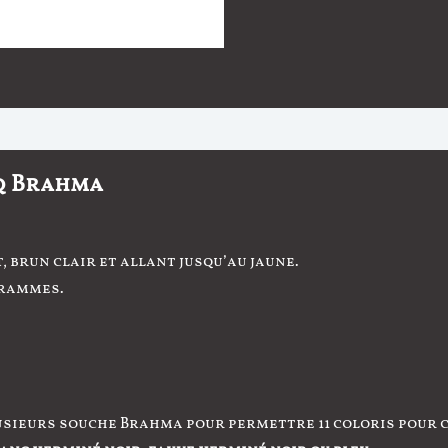
Maillée
Bleu
Argenté
Avis (1)
q Brahma
, brun clair et allant jusqu’au jaune.
grammes.
usieurs souche Brahma pour permettre 11 coloris pour c