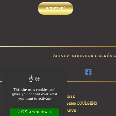
sur 5
Ce
Acheter !
produit
a
plusieurs
variations.
Les
options
peuvent
Suivez-nous sur les rése
être
choisies
sur
la
page
This site uses cookies and
du
gives you control over what
Adresse
you want to activate
produit
45 rue du Logis,
16560 COULGENS
Les Capus
OK, accept all