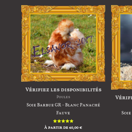
options
peuvent
être
choisies
sur
la
page
du
produit
Vérifiez les disponibilités
Vérifi
Poules
Soie Barbue GR – Blanc Panaché
Fauve
Soie
À partir de
40,00
€
Note
5.00