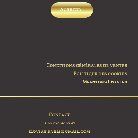
sur 5
Ce
Ce
Acheter !
produit
produit
a
a
plusieurs
plusieurs
variations.
variations.
Les
Les
options
options
peuvent
peuvent
Conditions générales de ventes
être
être
Politique des cookies
choisies
choisies
Mentions Légales
sur
sur
la
la
page
page
du
du
Contact
produit
produit
+ 33 7 76 92 35 47
ilovias.farm@gmail.com