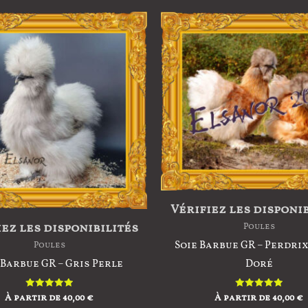
options
peuvent
être
choisies
sur
la
page
du
produit
Vérifiez les disponi
ez les disponibilités
Poules
Soie Barbue GR – Perdri
Poules
 Barbue GR – Gris Perle
Doré
À partir de
40,00
€
À partir de
40,00
€
Note
Note
5.00
5.00