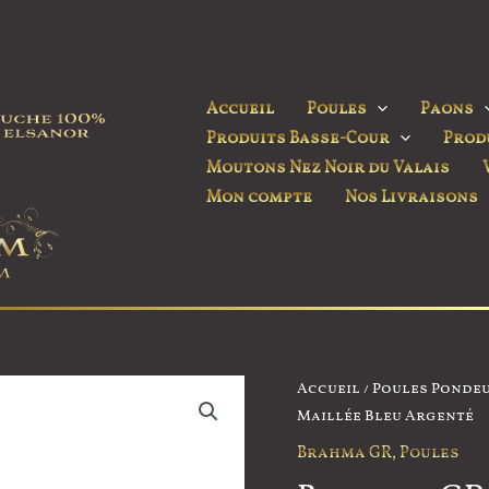
Accueil
Poules
Paons
Produits Basse-Cour
Prod
Moutons Nez Noir du Valais
Mon compte
Nos Livraisons
Accueil
/
Poules Pondeu
Maillée Bleu Argenté
Brahma GR
,
Poules