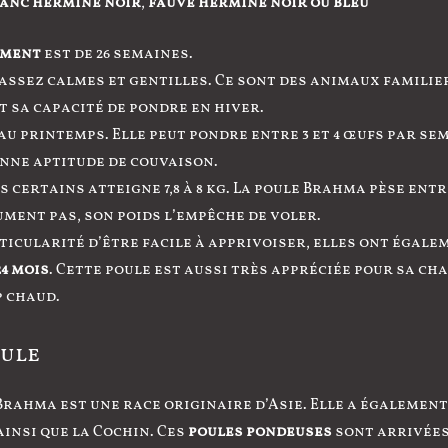
anc herminé noir
,
fauve herminé noir ou bleu
ement
est de 26 semaines.
 assez calmes et gentilles. Ce sont des animaux familie
 sa capacité de pondre en hiver.
u printemps. Elle peut pondre entre 3 et 4 œufs par se
nne aptitude de couvaison.
is certains atteigne 7,8 à 8 kg. La poule Brahma pèse entre 
ment pas, son poids l’empêche de voler.
icularité d’être facile à apprivoiser, elles ont égale
24 mois
. Cette poule est aussi très appréciée pour sa ch
p chaud.
ule
 Brahma est une race originaire d’Asie. Elle a égalemen
insi que la Cochin. Ces
poules pondeuses
sont arrivées 