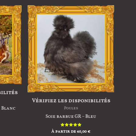
options
peuvent
être
choisies
sur
la
page
du
produit
bilités
Vérifiez les disponibilités
x Blanc
Poules
Soie barbue GR – Bleu
À partir de
40,00
€
Note
5.00