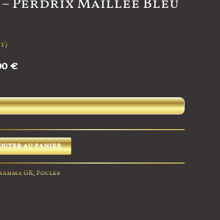
– Perdrix Maillée Bleu
t)
00
€
outer au panier
rahma GR
,
Poules