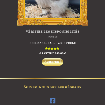
la
page
du
produit
Vérifiez les disponibilités
Poules
Soie Barbue GR – Gris Perle
À partir de
Note
40,00
€
5.00
sur 5
Ce
Acheter !
produit
a
plusieurs
variations.
Suivez-nous sur les réseaux
Les
options
peuvent