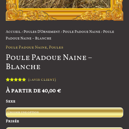
Accueil
/
Poules D'Ornement
/
Poule Padoue Naine
/ Poule
Padoue Naine – Blanche
Poule Padoue Naine
,
Poules
Poule Padoue Naine –
Blanche
(
avis client)
1
Noté
1
5.00
À partir de
40,00
€
sur 5
basé sur
notation
client
Sexe
Frisée