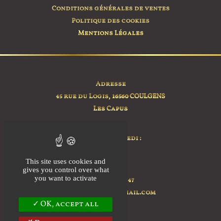
être
Conditions générales de ventes
choisies
Politique des cookies
sur
Mentions Légales
la
page
du
produit
Adresse
45 rue du Logis,
16560 COULGENS
Les Capus
Horaire
Lundi au Samedi :
sur RDV
This site uses cookies and
Contact
gives you control over what
you want to activate
+ 33 7 76 92 35 47
ilovias.farm@gmail.com
OK, accept all