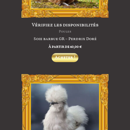
page
du
produit
Vérifiez les disponibilités
Poules
Soie barbue GR – Perdrix Doré
À partir de
40,00
€
Ce
Acheter !
produit
a
plusieurs
variations.
Les
options
peuvent
être
choisies
sur