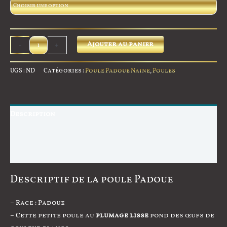
quantité
Ajouter au panier
-
+
de
Poule
UGS :
ND
Catégories :
Poule Padoue Naine
,
Poules
Padoue
Naine
-
Description
Blanche
Informations complémentaires
Avis (1)
Descriptif de la poule Padoue
– Race : Padoue
– Cette petite poule au
plumage lisse
pond des œufs de