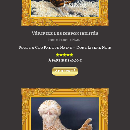
Vérifiez les disponibilités
Poule Padoue Naine
Poule & Coq Padoue Naine – Doré Liseré Noir
À partir de
Note
40,00
€
5.00
sur 5
Ce
Acheter !
produit
a
plusieurs
variations.
Les
options
peuvent
être