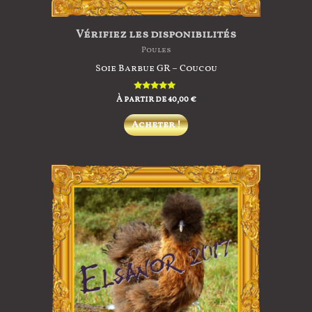
produit
Vérifiez les disponibilités
Poules
Soie Barbue GR – Coucou
À partir de
Note
40,00
€
5.00
sur 5
Ce
Acheter !
produit
a
plusieurs
variations.
Les
options
peuvent
être
choisies
sur
la