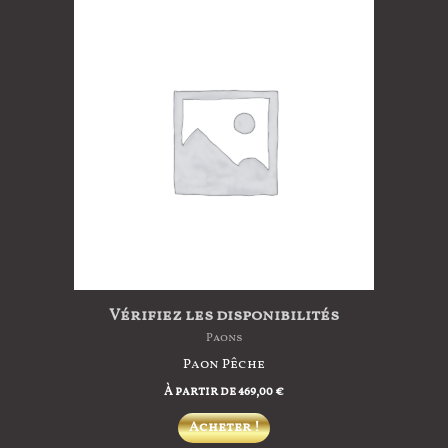
variations.
Les
options
peuvent
être
choisies
sur
la
page
du
produit
Vérifiez les disponibilités
Paons
Paon Pêche
À partir de
469,00
€
Ce
Acheter !
produit