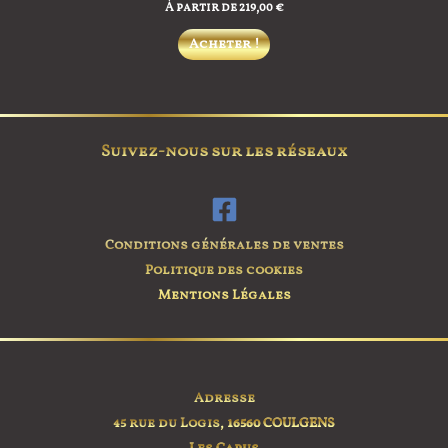
À partir de
219,00
€
Ce
Acheter !
produit
a
plusieurs
variations.
Suivez-nous sur les réseaux
Les
options
peuvent
être
Conditions générales de ventes
choisies
Politique des cookies
sur
Mentions Légales
la
page
du
produit
Adresse
45 rue du Logis,
16560 COULGENS