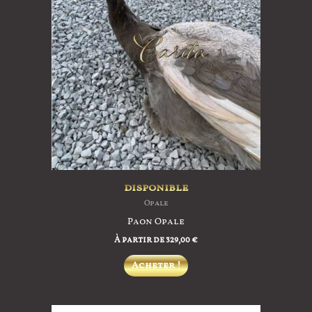
disponible
Opale
Paon Opale
À partir de
329,00
€
Ce
Acheter !
produit
a
plusieurs