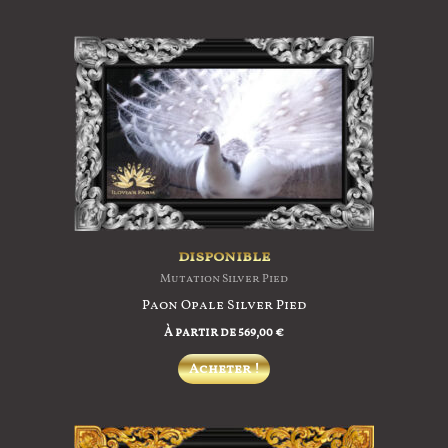
a
plusieurs
variations.
Les
options
peuvent
être
choisies
sur
la
disponible
page
Mutation Silver Pied
du
Paon Opale Silver Pied
produit
À partir de
569,00
€
Ce
Acheter !
produit
a
plusieurs